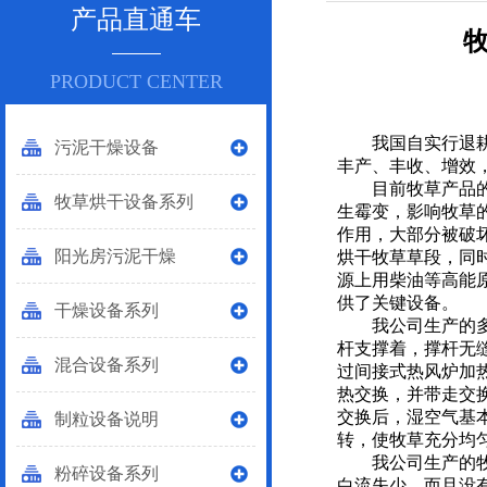
产品直通车
PRODUCT CENTER
我国自实行退耕还
污泥干燥设备
丰产、丰收、增效
目前牧草产品的脱
牧草烘干设备系列
生霉变，影响牧草
作用，大部分被破
阳光房污泥干燥
烘干牧草草段，同
源上用柴油等高能
供了关键设备。
干燥设备系列
我公司生产的多层
杆支撑着，撑杆无
混合设备系列
过间接式热风炉加
热交换，并带走交
交换后，湿空气基
制粒设备说明
转，使牧草充分均
我公司生产的牧草
粉碎设备系列
白流失少，而且没